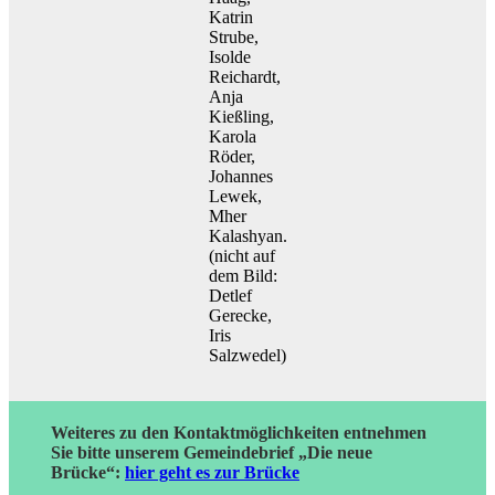
Katrin
Strube,
Isolde
Reichardt,
Anja
Kießling,
Karola
Röder,
Johannes
Lewek,
Mher
Kalashyan.
(nicht auf
dem Bild:
Detlef
Gerecke,
Iris
Salzwedel)
Weiteres zu den Kontaktmöglichkeiten entnehmen
Sie bitte unserem Gemeindebrief „Die neue
Brücke“:
hier geht es zur Brücke