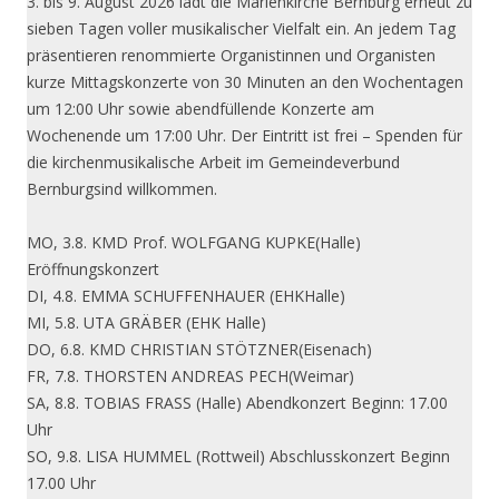
3. bis 9. August 2026 lädt die Marienkirche Bernburg erneut zu
sieben Tagen voller musikalischer Vielfalt ein. An jedem Tag
präsentieren renommierte Organistinnen und Organisten
kurze Mittagskonzerte von 30 Minuten an den Wochentagen
um 12:00 Uhr sowie abendfüllende Konzerte am
Wochenende um 17:00 Uhr. Der Eintritt ist frei – Spenden für
die kirchenmusikalische Arbeit im Gemeindeverbund
Bernburgsind willkommen.
MO, 3.8. KMD Prof. WOLFGANG KUPKE(Halle)
Eröffnungskonzert
DI, 4.8. EMMA SCHUFFENHAUER (EHKHalle)
MI, 5.8. UTA GRÄBER (EHK Halle)
DO, 6.8. KMD CHRISTIAN STÖTZNER(Eisenach)
FR, 7.8. THORSTEN ANDREAS PECH(Weimar)
SA, 8.8. TOBIAS FRASS (Halle) Abendkonzert Beginn: 17.00
Uhr
SO, 9.8. LISA HUMMEL (Rottweil) Abschlusskonzert Beginn
17.00 Uhr