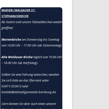
MARIEN-/WALDAUER ST.
STEPHANUSKIRCHE
Ab Ostern sind unsere Talstadtkirchen
wieder
geöffnet:
Marienkirche
am Donnerstag bis Sonntag
von 14.00 Uhr – 17.00 Uhr (ab Ostermontag)
Alte Waldauer Kirche
täglich von 10.00 Uhr
– 18.00 Uhr (ab Karfreitag).
Sollten Sie eine Führung wünschen, wenden
Sie sich bitte an das Pfarramt unter
03471/353613 oder
kontakt@talstadtgemeinde-bernburg.de.
Gern können Sie aber auch einen unserer