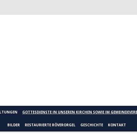
e
Skip to content
ALTUNGEN
GOTTESDIENSTE IN UNSEREN KIRCHEN SOWIE IM GEMEINDEVE
BILDER
RESTAURIERTE RÖVERORGEL
GESCHICHTE
KONTAKT