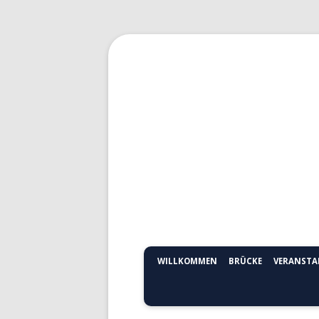
Evangelische
Talstadtgemeind
Bernburg
WILLKOMMEN
BRÜCKE
VERANST